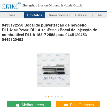
Zhengzhou Liseron Oil pump & Nozzle Co.,Ltd
Casa
Produtos
Quem Somos
Fábrica
>>
0433172558 Bocal de pulverização de nevoeiro
DLLA153P2558 DLLA 153P2558 Bocal de injecção de
combustível DLLA 153 P 2558 para 0445120453
0445120452
Melhor preço
Fale Conosco