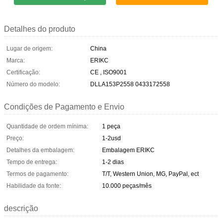
Detalhes do produto
Lugar de origem:
China
Marca:
ERIKC
Certificação:
CE , ISO9001
Número do modelo:
DLLA153P2558 0433172558
Condições de Pagamento e Envio
Quantidade de ordem mínima:
1 peça
Preço:
1-2usd
Detalhes da embalagem:
Embalagem ERIKC
Tempo de entrega:
1-2 dias
Termos de pagamento:
T/T, Western Union, MG, PayPal, ect
Habilidade da fonte:
10.000 peças/mês
descrição