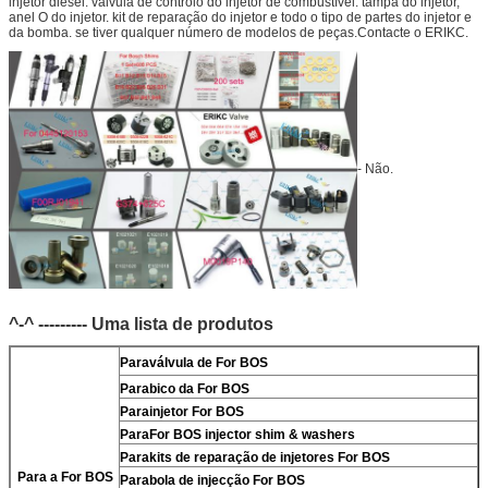
injetor diesel. válvula de controlo do injetor de combustível. tampa do injetor,
anel O do injetor. kit de reparação do injetor e todo o tipo de partes do injetor e
da bomba. se tiver qualquer número de modelos de peças.Contacte o ERIKC.
- Não.
^-^ --------- Uma lista de produtos
Para
válvula de For BOS
Para
bico da For BOS
Para
injetor For BOS
Para
For BOS injector shim & washers
Para
kits de reparação de injetores For BOS
Para a For BOS
Para
bola de injecção For BOS