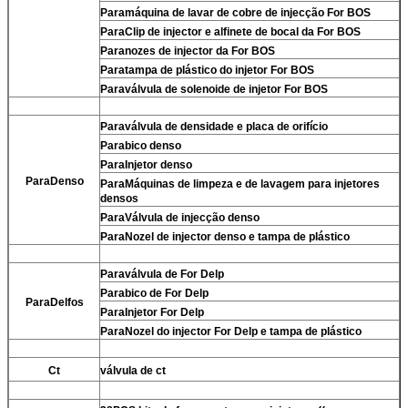
Para
máquina de lavar de cobre de injecção For BOS
Para
Clip de injector e alfinete de bocal da For BOS
Para
nozes de injector da For BOS
Para
tampa de plástico do injetor For BOS
Para
válvula de solenoide de injetor For BOS
Para
válvula de densidade e placa de orifício
Para
bico denso
Para
Injetor denso
Para
Denso
Para
Máquinas de limpeza e de lavagem para injetores
densos
Para
Válvula de injecção denso
Para
Nozel de injector denso e tampa de plástico
Para
válvula de For Delp
Para
bico de For Delp
Para
Delfos
Para
Injetor For Delp
Para
Nozel do injector For Delp e tampa de plástico
Ct
válvula de ct