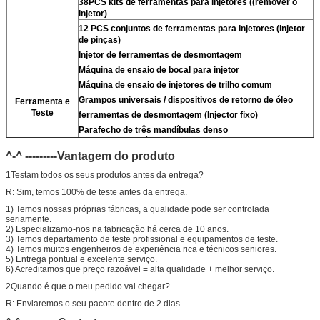
38PCS kits de ferramentas para injetores ((remover o
injetor)
12 PCS conjuntos de ferramentas para injetores (injetor
de pinças)
Injetor de ferramentas de desmontagem
Máquina de ensaio de bocal para injetor
Máquina de ensaio de injetores de trilho comum
Grampos universais / dispositivos de retorno de óleo
Ferramenta e
Teste
ferramentas de desmontagem (Injector fixo)
Para
fecho de três mandíbulas denso
(remover)
Para
válvula de densidade)
^-^ ---------Vantagem do produto
Limpeza ultra-sônica (limpeza suja do injetor)
micrômetro
1Testam todos os seus produtos antes da entrega?
Kit de ensaio multifunção do injetor CR
R: Sim, temos 100% de teste antes da entrega.
banco de ensaio de injetores de trilho comum (
Para
For
1) Temos nossas próprias fábricas, a qualidade pode ser controlada
BOS/Para denso/Para For Delp/Para ct piezo)
seriamente.
2) Especializamo-nos na fabricação há cerca de 10 anos.
3) Temos departamento de teste profissional e equipamentos de teste.
4) Temos muitos engenheiros de experiência rica e técnicos seniores.
5) Entrega pontual e excelente serviço.
6) Acreditamos que preço razoável = alta qualidade + melhor serviço.
2Quando é que o meu pedido vai chegar?
R: Enviaremos o seu pacote dentro de 2 dias.