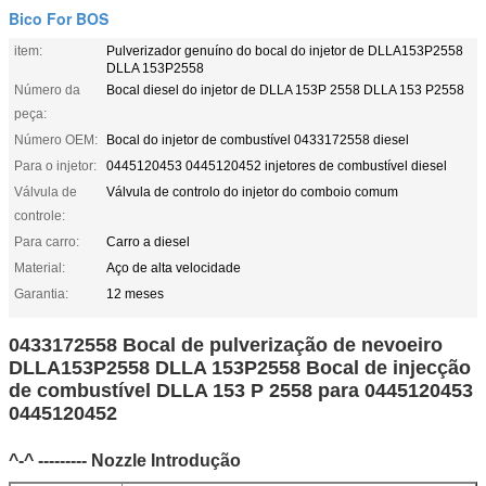
Bico For BOS
item:
Pulverizador genuíno do bocal do injetor de DLLA153P2558
DLLA 153P2558
Número da
Bocal diesel do injetor de DLLA 153P 2558 DLLA 153 P2558
peça:
Número OEM:
Bocal do injetor de combustível 0433172558 diesel
Para o injetor:
0445120453 0445120452 injetores de combustível diesel
Válvula de
Válvula de controlo do injetor do comboio comum
controle:
Para carro:
Carro a diesel
Material:
Aço de alta velocidade
Garantia:
12 meses
0433172558 Bocal de pulverização de nevoeiro
DLLA153P2558 DLLA 153P2558 Bocal de injecção
de combustível DLLA 153 P 2558 para 0445120453
0445120452
^-^ --------- Nozzle Introdução