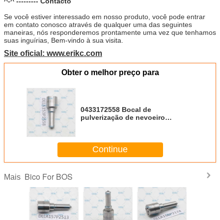
^-^ --------- Contacto
Se você estiver interessado em nosso produto, você pode entrar
em contato conosco através de qualquer uma das seguintes
maneiras, nós responderemos prontamente uma vez que tenhamos
suas inguírias, Bem-vindo à sua visita.
Site oficial: www.erikc.com
Obter o melhor preço para
0433172558 Bocal de
pulverização de nevoeiro
DLLA153P2558 DLLA 153P2558
Bocal de injecção de
combustível DLLA 153 P 2558
Continue
para 0445120453 0445120452
Bico For BOS
Mais