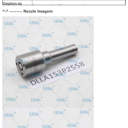
Detalhes da
1 peça por tubo, 10 peças por caixa
embalagem:
^-^ --------- Nozzle Imagem
Tamanho da
10 ((cm) * 4,5 ((cm) * 7,5 ((cm)
caixa:
Garantia:
12 meses
Dentro de 1-2 dias após o pagamento, você pode receber
Prazo de entrega:
as mercadorias dentro de 6-12 dias.
Reservas:
Em estoque, não se pode ficar nu sem levar muito tempo.
Rota de envio:
DHL, FedEx, UPS, TNT, EMS, ARAMEX, por via aérea.
Termos de
T/T, Western Union, MG, PayPal, Ect.
pagamento:
Mercado de
América do Sul/Norte, Europa, Médio Oriente, África, Ásia,
exportação atual:
Austrália.