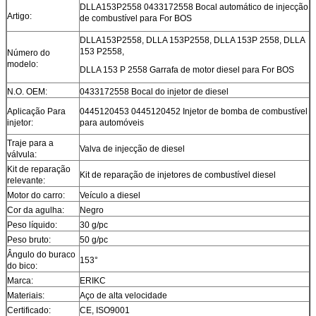
DLLA153P2558 0433172558 Bocal automático de injecção
Artigo:
de combustível para For BOS
DLLA153P2558, DLLA 153P2558, DLLA 153P 2558, DLLA
153 P2558,
Número do
modelo:
DLLA 153 P 2558 Garrafa de motor diesel para For BOS
N.O. OEM:
0433172558 Bocal do injetor de diesel
Aplicação Para
0445120453 0445120452 Injetor de bomba de combustível
injetor:
para automóveis
Traje para a
Valva de injecção de diesel
válvula:
Kit de reparação
Kit de reparação de injetores de combustível diesel
relevante:
Motor do carro:
Veículo a diesel
Cor da agulha:
Negro
Peso líquido:
30 g/pc
Peso bruto:
50 g/pc
Ângulo do buraco
153°
do bico:
Marca:
ERIKC
Materiais:
Aço de alta velocidade
Certificado:
CE, ISO9001