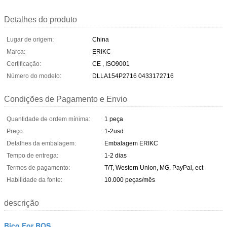
Detalhes do produto
Lugar de origem:
China
Marca:
ERIKC
Certificação:
CE , ISO9001
Número do modelo:
DLLA154P2716 0433172716
Condições de Pagamento e Envio
Quantidade de ordem mínima:
1 peça
Preço:
1-2usd
Detalhes da embalagem:
Embalagem ERIKC
Tempo de entrega:
1-2 dias
Termos de pagamento:
T/T, Western Union, MG, PayPal, ect
Habilidade da fonte:
10.000 peças/mês
descrição
Bico For BOS