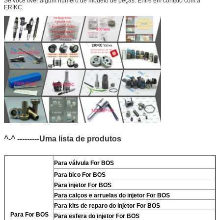
Se você tiver algum número de modelo de peças. Entre em contato com a
ERIKC.
^-^ ---------Uma lista de produtos
Para
válvula For BOS
Para
bico For BOS
Para
injetor For BOS
Para
calços e arruelas do injetor For BOS
Para
kits de reparo do injetor For BOS
Para For BOS
Para
esfera do injetor For BOS