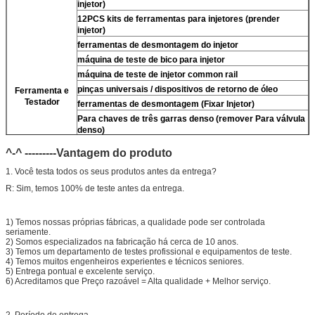
injetor)
12PCS kits de ferramentas para injetores (prender
injetor)
ferramentas de desmontagem do injetor
máquina de teste de bico para injetor
máquina de teste de injetor common rail
pinças universais / dispositivos de retorno de óleo
Ferramenta e
Testador
ferramentas de desmontagem (Fixar Injetor)
Para
chaves de três garras denso (remover
Para
válvula
denso)
limpador ultrassônico (limpar sujeira do injetor)
^-^ ---------Vantagem do produto
micrômetro
1. Você testa todos os seus produtos antes da entrega?
kits de teste multifuncionais do injetor CR
R: Sim, temos 100% de teste antes da entrega.
bancada de teste de injetor common rail (
Para
For
BOS/Para denso/Para For Delp/ Para ct piezo)
1) Temos nossas próprias fábricas, a qualidade pode ser controlada
seriamente.
2) Somos especializados na fabricação há cerca de 10 anos.
3) Temos um departamento de testes profissional e equipamentos de teste.
4) Temos muitos engenheiros experientes e técnicos seniores.
5) Entrega pontual e excelente serviço.
6) Acreditamos que Preço razoável = Alta qualidade + Melhor serviço.
2. Período de entrega