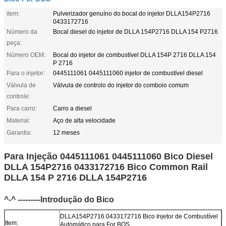
item:
Pulverizador genuíno do bocal do injetor DLLA154P2716
0433172716
Número da
Bocal diesel do injetor de DLLA 154P2716 DLLA 154 P2716
peça:
Número OEM:
Bocal do injetor de combustível DLLA 154P 2716 DLLA 154
P 2716
Para o injetor:
0445111061 0445111060 injetor de combustível diesel
Válvula de
Válvula de controlo do injetor do comboio comum
controle:
Para carro:
Carro a diesel
Material:
Aço de alta velocidade
Garantia:
12 meses
Para Injeção 0445111061 0445111060 Bico Diesel
DLLA 154P2716 0433172716 Bico Common Rail
DLLA 154 P 2716 DLLA 154P2716
^-^ ---------Introdução do Bico
DLLA154P2716 0433172716 Bico Injetor de Combustível
Item:
Automático para For BOS