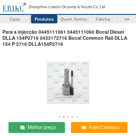
Zhengzhou Liseron Oil pump & Nozzle Co.,Ltd
Casa
Produtos
Quem Somos
Fábrica
>>
Para a injecção 0445111061 0445111060 Bocal Diesel
DLLA 154P2716 0433172716 Bocal Common Rail DLLA
154 P 2716 DLLA154P2716
Melhor preço
Fale Conosco