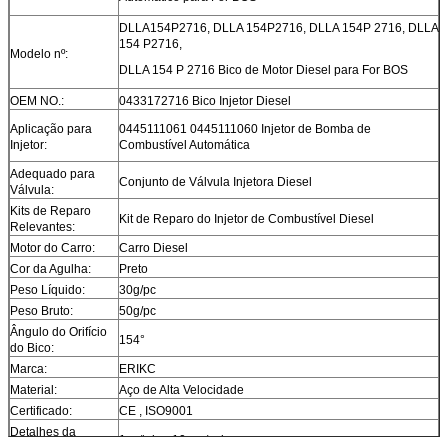
DLLA154P2716, DLLA 154P2716, DLLA 154P 2716, DLLA
154 P2716,
Modelo nº:
DLLA 154 P 2716 Bico de Motor Diesel para For BOS
OEM NO.:
0433172716 Bico Injetor Diesel
Aplicação para
0445111061 0445111060 Injetor de Bomba de
Injetor:
Combustível Automática
Adequado para
Conjunto de Válvula Injetora Diesel
Válvula:
Kits de Reparo
Kit de Reparo do Injetor de Combustível Diesel
Relevantes:
Motor do Carro:
Carro Diesel
Cor da Agulha:
Preto
Peso Líquido:
30g/pc
Peso Bruto:
50g/pc
Ângulo do Orifício
154°
do Bico:
Marca:
ERIKC
Material:
Aço de Alta Velocidade
Certificado:
CE , ISO9001
Detalhes da
1pc/tubo, 10pcs/caixa
Embalagem: