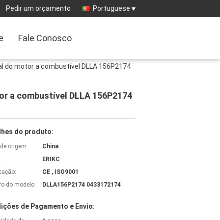
Pedir um orçamento
Portuguese
e
Fale Conosco
al do motor a combustível DLLA 156P2174
tor a combustível DLLA 156P2174
lhes do produto:
 de origem:
China
:
ERIKC
icação:
CE , ISO9001
o do modelo:
DLLA156P2174 0433172174
ições de Pagamento e Envio: