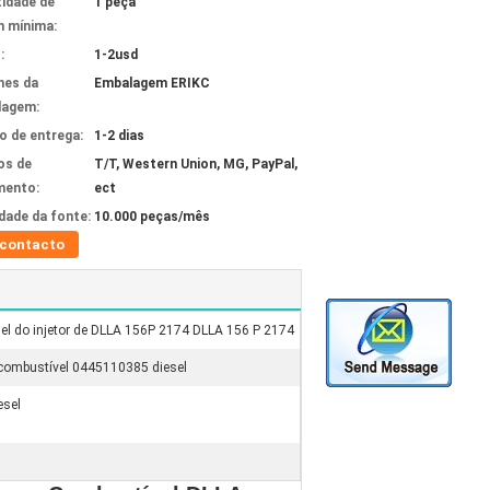
idade de
1 peça
 mínima:
:
1-2usd
hes da
Embalagem ERIKC
lagem:
 de entrega:
1-2 dias
os de
T/T, Western Union, MG, PayPal,
mento:
ect
idade da fonte:
10.000 peças/mês
contacto
sel do injetor de DLLA 156P 2174 DLLA 156 P 2174
e combustível 0445110385 diesel
esel