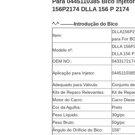
Para 0445110385 Bico Injet
156P2174 DLLA 156 P 2174
^-^ ---------Introdução do Bico
DLLA156P21
Item:
para For B
DLLA 156P2
Modelo nº:
DLLA 156 P 
OEM NO.:
0433172174 
Aplicação para Injetor:
0445110385 
Adequado para Válvula:
Conjunto de 
Kits de Reparo Relevantes:
Kit de Repa
Motor do Carro:
Carro Diese
Cor da Agulha:
Preto
Peso Líquido:
30g/pc
Peso Bruto:
50g/pc
Ângulo do Orifício do Bico:
156°