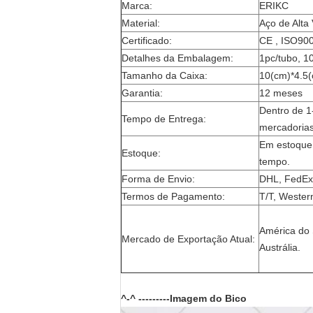
Marca:
ERIKC
Material:
Aço de Alta
Certificado:
CE , ISO90
Detalhes da Embalagem:
1pc/tubo, 1
Tamanho da Caixa:
10(cm)*4.5(
Garantia:
12 meses
Dentro de 1
Tempo de Entrega:
mercadorias
Em estoque,
Estoque:
tempo.
Forma de Envio:
DHL, FedEx
Termos de Pagamento:
T/T, Wester
América do 
Mercado de Exportação Atual:
Austrália.
^-^ ---------Imagem do Bico