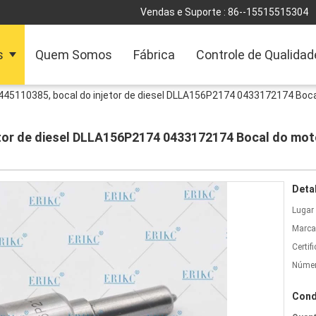
Vendas e Suporte :
86--15515515304
s
Quem Somos
Fábrica
Controle de Qualidad
445110385, bocal do injetor de diesel DLLA156P2174 0433172174 Boc
etor de diesel DLLA156P2174 0433172174 Bocal do mo
Deta
Lugar
Marca
Certif
Númer
Cond