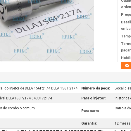
Quant
ordem
Preço
Detal
emba
Tempo
Term
paga
Habil
cal do injetor de DLLA 156P2174 DLLA 156 P2174
Número da peça:
Bocal die
stível DLLA156P2174 0433172174
Para o injetor:
Injetor d
etor do comboio comum
Carro a di
Para carro:
Garantia:
12 meses