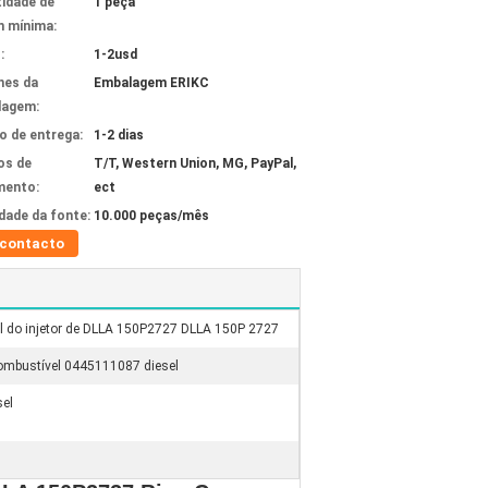
idade de
1 peça
 mínima:
:
1-2usd
hes da
Embalagem ERIKC
lagem:
 de entrega:
1-2 dias
os de
T/T, Western Union, MG, PayPal,
mento:
ect
idade da fonte:
10.000 peças/mês
contacto
el do injetor de DLLA 150P2727 DLLA 150P 2727
combustível 0445111087 diesel
sel