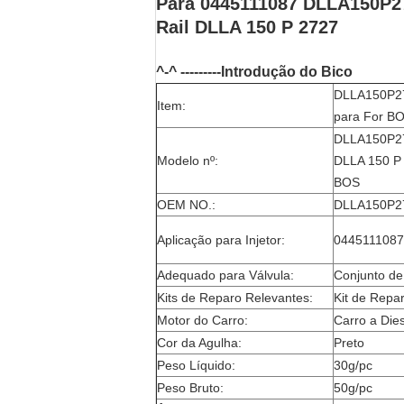
Para 0445111087 DLLA150P2
Rail DLLA 150 P 2727
^-^ ---------Introdução do Bico
DLLA150P272
Item:
para For B
DLLA150P27
Modelo nº:
DLLA 150 P 
BOS
OEM NO.:
DLLA150P272
Aplicação para Injetor:
0445111087 
Adequado para Válvula:
Conjunto de 
Kits de Reparo Relevantes:
Kit de Repar
Motor do Carro:
Carro a Dies
Cor da Agulha:
Preto
Peso Líquido:
30g/pc
Peso Bruto:
50g/pc