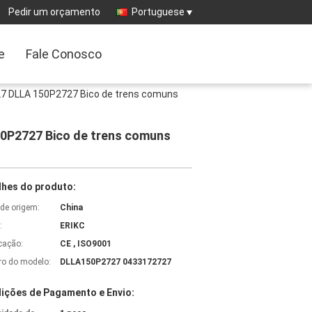
Pedir um orçamento
Portuguese
e
Fale Conosco
27 DLLA 150P2727 Bico de trens comuns
50P2727 Bico de trens comuns
lhes do produto:
 de origem:
China
:
ERIKC
icação:
CE , ISO9001
o do modelo:
DLLA150P2727 0433172727
ições de Pagamento e Envio: