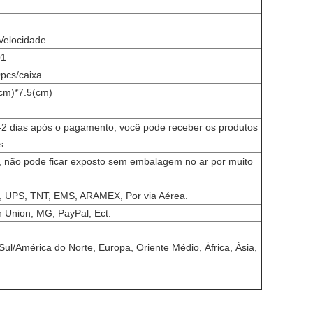
 Velocidade
01
0pcs/caixa
cm)*7.5(cm)
-2 dias após o pagamento, você pode receber os produtos
s.
 não pode ficar exposto sem embalagem no ar por muito
 UPS, TNT, EMS, ARAMEX, Por via Aérea.
n Union, MG, PayPal, Ect.
ul/América do Norte, Europa, Oriente Médio, África, Ásia,