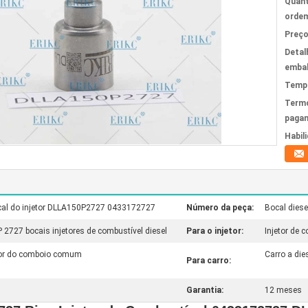
Quant
ordem
Preço
Detal
emba
Tempo
Term
paga
Habil
ocal do injetor DLLA150P2727 0433172727
Número da peça:
Bocal dies
2727 bocais injetores de combustível diesel
Para o injetor:
Injetor de 
etor do comboio comum
Carro a die
Para carro:
Garantia:
12 meses