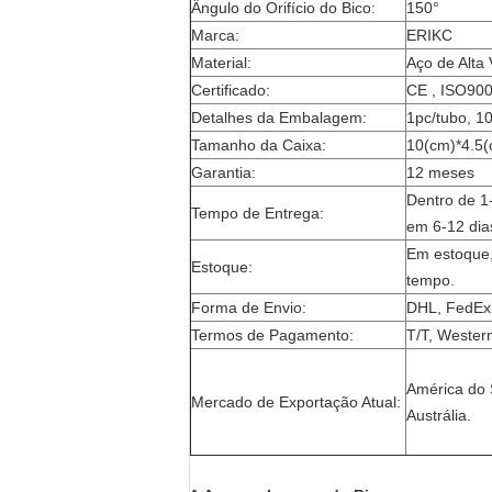
Ângulo do Orifício do Bico:
150°
Marca:
ERIKC
Material:
Aço de Alta
Certificado:
CE , ISO90
Detalhes da Embalagem:
1pc/tubo, 1
Tamanho da Caixa:
10(cm)*4.5(
Garantia:
12 meses
Dentro de 1
Tempo de Entrega:
em 6-12 dia
Em estoque,
Estoque:
tempo.
Forma de Envio:
DHL, FedEx,
Termos de Pagamento:
T/T, Wester
América do S
Mercado de Exportação Atual:
Austrália.