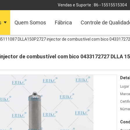
Vendas e Suporte :
86--15515515304
s
Quem Somos
Fábrica
Controle de Qualidad
45111087 DLLA150P2727 injector de combustível com bico 04331727
njector de combustível com bico 0433172727 DLLA 1
Deta
Lugar
Marca
Certif
Númer
Cond