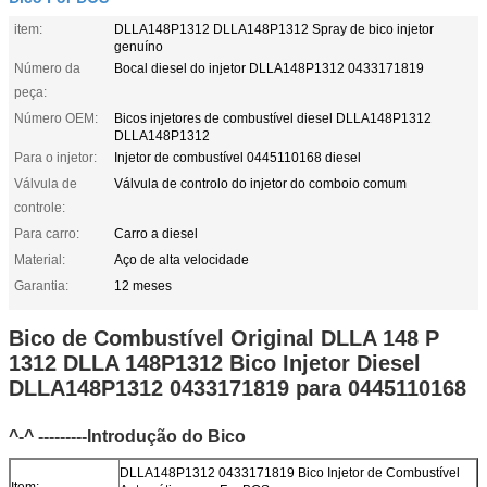
item:
DLLA148P1312 DLLA148P1312 Spray de bico injetor
genuíno
Número da
Bocal diesel do injetor DLLA148P1312 0433171819
peça:
Número OEM:
Bicos injetores de combustível diesel DLLA148P1312
DLLA148P1312
Para o injetor:
Injetor de combustível 0445110168 diesel
Válvula de
Válvula de controlo do injetor do comboio comum
controle:
Para carro:
Carro a diesel
Material:
Aço de alta velocidade
Garantia:
12 meses
Bico de Combustível Original DLLA 148 P
1312 DLLA 148P1312 Bico Injetor Diesel
DLLA148P1312 0433171819 para 0445110168
^-^ ---------Introdução do Bico
DLLA148P1312 0433171819 Bico Injetor de Combustível
Item: