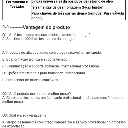
pinças universais / dispositivos de retorno de óleo
Ferramenta e
Testador
ferramentas de desmontagem (Fixar Injetor)
Para
chaves de três garras denso (remover
Para
válvula
denso)
limpador ultrassônico (limpar sujeira do injetor)
^-^ ---------Vantagem do produto
micrômetro
Q1: Você testa todos os seus produtos antes da entrega?
Kits de teste multifuncionais do injetor CR
A: Sim, temos 100% de teste antes da entrega.
bancada de teste de injetor common rail (
Para
For
BOS/Para denso/Para For Delp/ Para ct piezo)
A: Produtos de alta qualidade com preço razoável, envio rápido.
B: Boa formação técnica e suporte técnico.
C: Comunicação e suporte comercial internacional profissional.
D: Opções profissionais para transporte internacional.
E: Fornecedor de marcas confiáveis.
Q2: Você poderia me dar seu melhor preço?
A: Claro que sim, somos um fabricante profissional, então podemos fornecer o
melhor preço.
Q3: Qual é a sua vantagem?
A: Negócios honestos com preço competitivo e serviço profissional no processo
de exportação.