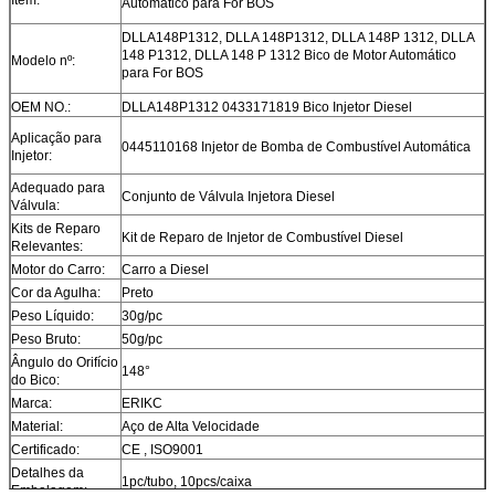
Automático para For BOS
DLLA148P1312, DLLA 148P1312, DLLA 148P 1312, DLLA
148 P1312, DLLA 148 P 1312 Bico de Motor Automático
Modelo nº:
para For BOS
OEM NO.:
DLLA148P1312 0433171819 Bico Injetor Diesel
Aplicação para
0445110168 Injetor de Bomba de Combustível Automática
Injetor:
Adequado para
Conjunto de Válvula Injetora Diesel
Válvula:
Kits de Reparo
Kit de Reparo de Injetor de Combustível Diesel
Relevantes:
Motor do Carro:
Carro a Diesel
Cor da Agulha:
Preto
Peso Líquido:
30g/pc
Peso Bruto:
50g/pc
Ângulo do Orifício
148°
do Bico:
Marca:
ERIKC
Material:
Aço de Alta Velocidade
Certificado:
CE , ISO9001
Detalhes da
1pc/tubo, 10pcs/caixa
Embalagem: