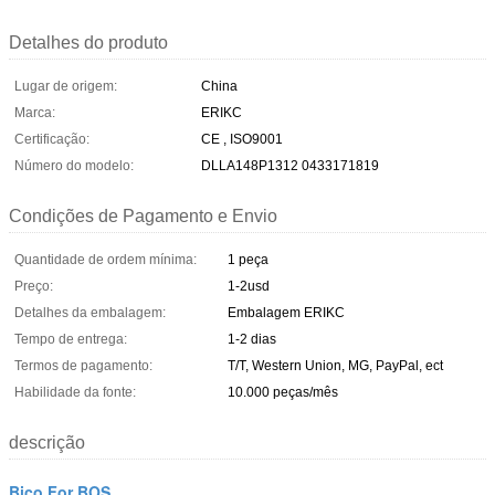
Detalhes do produto
Lugar de origem:
China
Marca:
ERIKC
Certificação:
CE , ISO9001
Número do modelo:
DLLA148P1312 0433171819
Condições de Pagamento e Envio
Quantidade de ordem mínima:
1 peça
Preço:
1-2usd
Detalhes da embalagem:
Embalagem ERIKC
Tempo de entrega:
1-2 dias
Termos de pagamento:
T/T, Western Union, MG, PayPal, ect
Habilidade da fonte:
10.000 peças/mês
descrição
Bico For BOS