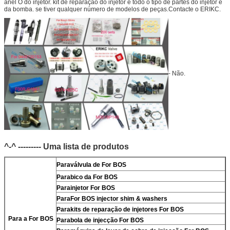
anel O do injetor. kit de reparação do injetor e todo o tipo de partes do injetor e
da bomba. se tiver qualquer número de modelos de peças.Contacte o ERIKC.
- Não.
^-^ --------- Uma lista de produtos
Para
válvula de For BOS
Para
bico da For BOS
Para
injetor For BOS
Para
For BOS injector shim & washers
Para
kits de reparação de injetores For BOS
Para a For BOS
Para
bola de injecção For BOS