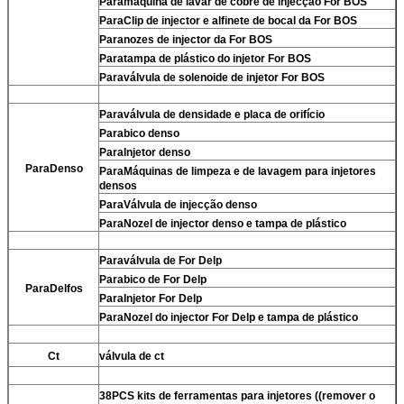
Para
máquina de lavar de cobre de injecção For BOS
Para
Clip de injector e alfinete de bocal da For BOS
Para
nozes de injector da For BOS
Para
tampa de plástico do injetor For BOS
Para
válvula de solenoide de injetor For BOS
Para
válvula de densidade e placa de orifício
Para
bico denso
Para
Injetor denso
Para
Denso
Para
Máquinas de limpeza e de lavagem para injetores
densos
Para
Válvula de injecção denso
Para
Nozel de injector denso e tampa de plástico
Para
válvula de For Delp
Para
bico de For Delp
Para
Delfos
Para
Injetor For Delp
Para
Nozel do injector For Delp e tampa de plástico
Ct
válvula de ct
38PCS kits de ferramentas para injetores ((remover o