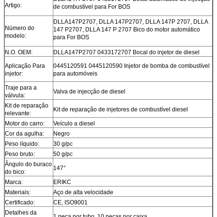
Artigo:
de combustível para For BOS
DLLA147P2707, DLLA 147P2707, DLLA 147P 2707, DLLA
Número do
147 P2707, DLLA 147 P 2707 Bico do motor automático
modelo:
para For BOS
N.O. OEM:
DLLA147P2707 0433172707 Bocal do injetor de diesel
Aplicação Para
0445120591 0445120590 Injetor de bomba de combustível
injetor:
para automóveis
Traje para a
Valva de injecção de diesel
válvula:
Kit de reparação
Kit de reparação de injetores de combustível diesel
relevante:
Motor do carro:
Veículo a diesel
Cor da agulha:
Negro
Peso líquido:
30 g/pc
Peso bruto:
50 g/pc
Ângulo do buraco
147°
do bico:
Marca:
ERIKC
Materiais:
Aço de alta velocidade
Certificado:
CE, ISO9001
Detalhes da
1 peça por tubo, 10 peças por caixa