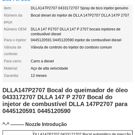
item:
DLLA147P2707 0433172707 Spray de bico injetor genuíno
Número da
Bocal diesel do injetor de DLLA 147P2707 DLLA 147P 2707
peça:
Número OEM:
DLLA 147 P2707 DLLA 147 P 2707 bocais injetores de
combustível diesel
Para o injetor:
0445120591 0445120590 injetor de combustível diesel
Válvula de
Válvula de controlo do injetor do comboio comum
controle:
Para carro:
Carro a diesel
Material:
Aço de alta velocidade
Garantia:
12 meses
DLLA147P2707 Bocal do queimador de óleo
0433172707 DLLA 147 P 2707 Bocal do
injetor de combustível DLLA 147P2707 para
0445120591 0445120590
^-^ --------- Nozzle Introdução
DLLA147P2707 0433172707 Bocal automático de injecção