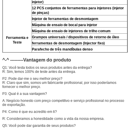
injetor)
12 PCS conjuntos de ferramentas para injetores (injetor
de pinças)
Injetor de ferramentas de desmontagem
Máquina de ensaio de bocal para injetor
Máquina de ensaio de injetores de trilho comum
Grampos universais / dispositivos de retorno de óleo
Ferramenta e
Teste
ferramentas de desmontagem (Injector fixo)
Para
fecho de três mandíbulas denso
(remover)
Para
válvula de densidade)
^-^ ---------Vantagem do produto
Limpeza ultra-sônica (limpeza suja do injetor)
micrômetro
Q1: Você testa todos os seus produtos antes da entrega?
R: Sim, temos 100% de teste antes da entrega.
Kit de ensaio multifunção do injetor CR
banco de ensaio de injetores de trilho comum (
Para
For
P2: Pode dar-me o seu melhor preço?
R: Claro que sim, somos um fabricante profissional, por isso poderíamos
BOS/Para denso/Para For Delp/Para ct piezo)
fornecer o melhor preço.
P3: Qual é a sua vantagem?
A: Negócio honesto com preço competitivo e serviço profissional no processo
de exportação.
P4: Como é que eu acredito em ti?
R: Consideramos a honestidade como a vida da nossa empresa.
Q5: Você pode dar garantia de seus produtos?