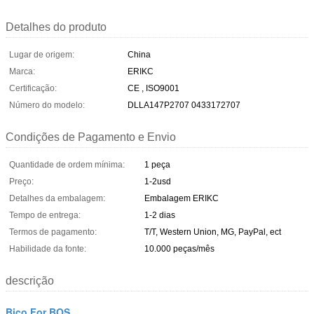
Detalhes do produto
Lugar de origem:
China
Marca:
ERIKC
Certificação:
CE , ISO9001
Número do modelo:
DLLA147P2707 0433172707
Condições de Pagamento e Envio
Quantidade de ordem mínima:
1 peça
Preço:
1-2usd
Detalhes da embalagem:
Embalagem ERIKC
Tempo de entrega:
1-2 dias
Termos de pagamento:
T/T, Western Union, MG, PayPal, ect
Habilidade da fonte:
10.000 peças/mês
descrição
Bico For BOS