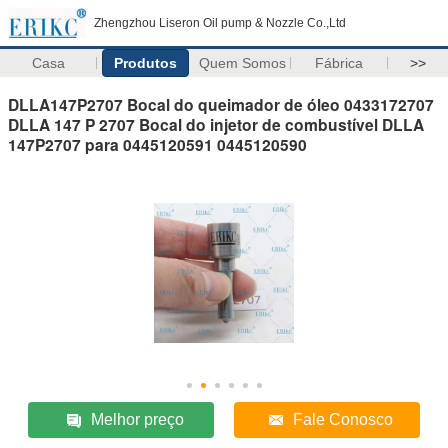
Zhengzhou Liseron Oil pump & Nozzle Co.,Ltd
Casa
Produtos
Quem Somos
Fábrica
>>
DLLA147P2707 Bocal do queimador de óleo 0433172707
DLLA 147 P 2707 Bocal do injetor de combustível DLLA
147P2707 para 0445120591 0445120590
Melhor preço
Fale Conosco