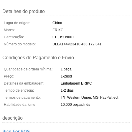
Detalhes do produto
Lugar de origem:
China
Marca:
ERIKC
Certificação:
CE , ISO9001
Número do modelo:
DLLA144P23410 433 172 341
Condições de Pagamento e Envio
Quantidade de ordem mínima:
1 peça
Preço:
1-2usd
Detalhes da embalagem:
Embalagem ERIKC
Tempo de entrega:
1-2 dias
Termos de pagamento:
T/T, Western Union, MG, PayPal, ect
Habilidade da fonte:
10.000 peças/mês
descrição
Bico For BOS