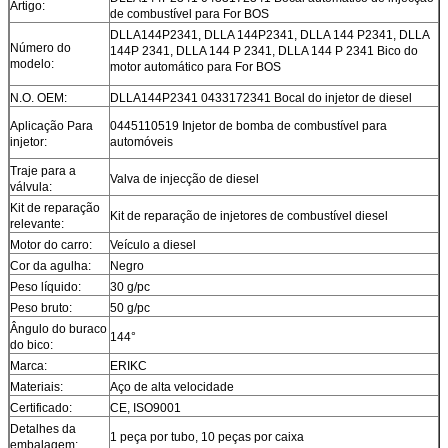
Artigo:
de combustível para For BOS
DLLA144P2341, DLLA 144P2341, DLLA 144 P2341, DLLA
Número do
144P 2341, DLLA 144 P 2341, DLLA 144 P 2341 Bico do
modelo:
motor automático para For BOS
N.O. OEM:
DLLA144P2341 0433172341 Bocal do injetor de diesel
Aplicação Para
0445110519 Injetor de bomba de combustível para
injetor:
automóveis
Traje para a
Valva de injecção de diesel
válvula:
Kit de reparação
Kit de reparação de injetores de combustível diesel
relevante:
Motor do carro:
Veículo a diesel
Cor da agulha:
Negro
Peso líquido:
30 g/pc
Peso bruto:
50 g/pc
Ângulo do buraco
144°
do bico:
Marca:
ERIKC
Materiais:
Aço de alta velocidade
Certificado:
CE, ISO9001
Detalhes da
1 peça por tubo, 10 peças por caixa
embalagem: