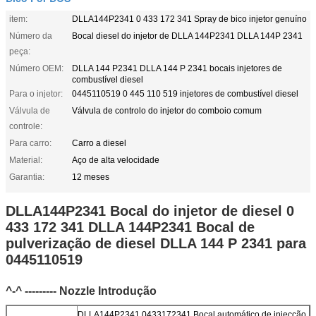
item:
DLLA144P2341 0 433 172 341 Spray de bico injetor genuíno
Número da
Bocal diesel do injetor de DLLA 144P2341 DLLA 144P 2341
peça:
Número OEM:
DLLA 144 P2341 DLLA 144 P 2341 bocais injetores de
combustível diesel
Para o injetor:
0445110519 0 445 110 519 injetores de combustível diesel
Válvula de
Válvula de controlo do injetor do comboio comum
controle:
Para carro:
Carro a diesel
Material:
Aço de alta velocidade
Garantia:
12 meses
DLLA144P2341 Bocal do injetor de diesel 0
433 172 341 DLLA 144P2341 Bocal de
pulverização de diesel DLLA 144 P 2341 para
0445110519
^-^ --------- Nozzle Introdução
DLLA144P2341 0433172341 Bocal automático de injecção