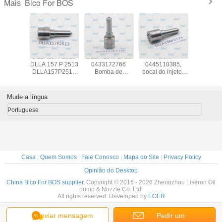
Bico For BOS
Mais
 dsla
DLLA157P2513
DLLA 157P2766
Para o
Erikc dsl
 c. Bico
DLLA 157 P 2513
0433172766
0445110385,
1320 bico 
de trilho
DLLA157P2513
Bomba de
bocal do injetor
de bomba 
970 bico
DLLA157P2513
injecção de
de diesel
dsla154p
or de
DLLA157P2513
combustível DLLA
DLLA156P2174
Bocal d
stível
DLLA157P2513
157 P 2766
0433172174
automá
Mude a língua
sla 143p
Bomba de
Bocal do motor a
ferrovi
para
combustível
combustível DLLA
04331753
Portuguese
20007
comum
156P2174 DLLA
For 
DLLA157P2766
156 P 2174
044511
para 0445111114
Casa
|
Quem Somos
|
Fale Conosco
|
Mapa do Site
|
Privacy Policy
Opinião do Desktop
China Bico For BOS supplier.
Copyright © 2016 - 2026 Zhengzhou Liseron Oil
pump & Nozzle Co.,Ltd.
All rights reserved. Developed by
ECER
Enviar mensagem
Pedir um