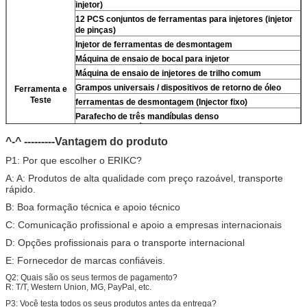
injetor)
12 PCS conjuntos de ferramentas para injetores (injetor
de pinças)
Injetor de ferramentas de desmontagem
Máquina de ensaio de bocal para injetor
Máquina de ensaio de injetores de trilho comum
Grampos universais / dispositivos de retorno de óleo
Ferramenta e
Teste
ferramentas de desmontagem (Injector fixo)
Para
fecho de três mandíbulas denso
(remover)
Para
válvula de densidade)
^-^ ---------Vantagem do produto
Limpeza ultra-sônica (limpeza suja do injetor)
micrômetro
P1: Por que escolher o ERIKC?
Kit de ensaio multifunção do injetor CR
A: A: Produtos de alta qualidade com preço razoável, transporte
banco de ensaio de injetores de trilho comum (
Para
For
rápido.
BOS/Para denso/Para For Delp/Para ct piezo)
B: Boa formação técnica e apoio técnico
C: Comunicação profissional e apoio a empresas internacionais
D: Opções profissionais para o transporte internacional
E: Fornecedor de marcas confiáveis.
Q2: Quais são os seus termos de pagamento?
R: T/T, Western Union, MG, PayPal, etc.
P3: Você testa todos os seus produtos antes da entrega?