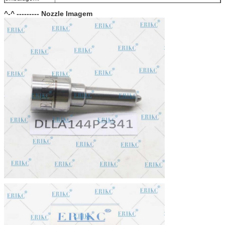
Tamanho da
^-^ --------- Nozzle Imagem
10 ((cm) * 4,5 ((cm) * 7,5 ((cm)
caixa:
Garantia:
12 meses
Dentro de 1-2 dias após o pagamento, você pode receber
Prazo de entrega:
as mercadorias dentro de 6-12 dias.
Reservas:
Em estoque, não se pode ficar nu sem levar muito tempo.
Rota de envio:
DHL, FedEx, UPS, TNT, EMS, ARAMEX, por via aérea.
Termos de
T/T, Western Union, MG, PayPal, Ect.
pagamento:
Mercado de
América do Sul/Norte, Europa, Médio Oriente, África, Ásia,
exportação atual:
Austrália.