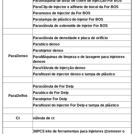
Para
máquina de lavar de cobre de injecção For BOS
Para
Clip de injector e alfinete de bocal da For BOS
Para
nozes de injector da For BOS
Para
tampa de plástico do injetor For BOS
Para
válvula de solenoide de injetor For BOS
Para
válvula de densidade e placa de orifício
Para
bico denso
Para
Injetor denso
Para
Denso
Para
Máquinas de limpeza e de lavagem para injetores
densos
Para
Válvula de injecção denso
Para
Nozel de injector denso e tampa de plástico
Para
válvula de For Delp
Para
bico de For Delp
Para
Delfos
Para
Injetor For Delp
Para
Nozel do injector For Delp e tampa de plástico
Ct
válvula de ct
38PCS kits de ferramentas para injetores ((remover o