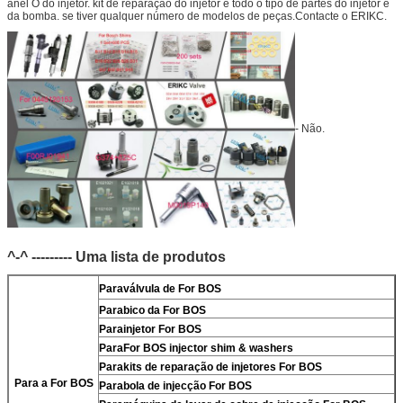
anel O do injetor. kit de reparação do injetor e todo o tipo de partes do injetor e
da bomba. se tiver qualquer número de modelos de peças.Contacte o ERIKC.
- Não.
^-^ --------- Uma lista de produtos
Para
válvula de For BOS
Para
bico da For BOS
Para
injetor For BOS
Para
For BOS injector shim & washers
Para
kits de reparação de injetores For BOS
Para a For BOS
Para
bola de injecção For BOS