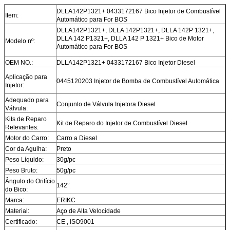
DLLA142P1321+ 0433172167 Bico Injetor de Combustível
Item:
Automático para For BOS
DLLA142P1321+, DLLA 142P1321+, DLLA 142P 1321+,
DLLA 142 P1321+, DLLA 142 P 1321+ Bico de Motor
Modelo nº:
Automático para For BOS
OEM NO.:
DLLA142P1321+ 0433172167 Bico Injetor Diesel
Aplicação para
0445120203 Injetor de Bomba de Combustível Automática
Injetor:
Adequado para
Conjunto de Válvula Injetora Diesel
Válvula:
Kits de Reparo
Kit de Reparo do Injetor de Combustível Diesel
Relevantes:
Motor do Carro:
Carro a Diesel
Cor da Agulha:
Preto
Peso Líquido:
30g/pc
Peso Bruto:
50g/pc
Ângulo do Orifício
142°
do Bico:
Marca:
ERIKC
Material:
Aço de Alta Velocidade
Certificado:
CE , ISO9001