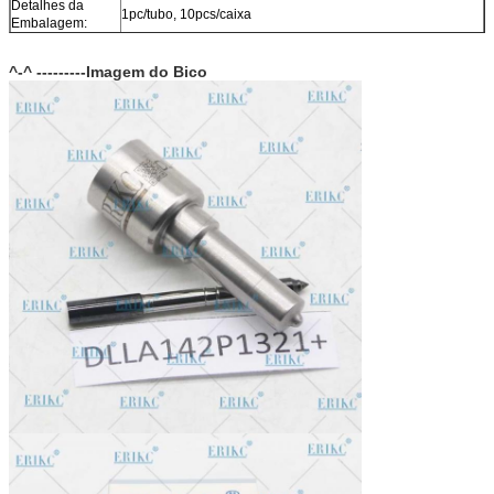
Detalhes da
1pc/tubo, 10pcs/caixa
Embalagem:
Tamanho da
10(cm)*4.5(cm)*7.5(cm)
Caixa:
^-^ ---------Imagem do Bico
Garantia:
12 meses
Tempo de
Dentro de 1-2 dias após o pagamento, você pode receber
Entrega:
os produtos em 6-12 dias.
Em estoque, não pode ficar exposto sem embalagem no ar
Estoque:
por muito tempo.
Forma de Envio:
DHL, FedEx, UPS, TNT, EMS, ARAMEX, Por via Aérea.
Termos de
T/T, Western Union, MG, PayPal, Ect.
Pagamento:
Mercado de
América do Sul/América do Norte, Europa, Oriente Médio,
Exportação Atual:
África, Ásia, Austrália.