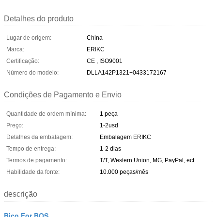
Detalhes do produto
Lugar de origem:
China
Marca:
ERIKC
Certificação:
CE , ISO9001
Número do modelo:
DLLA142P1321+0433172167
Condições de Pagamento e Envio
Quantidade de ordem mínima:
1 peça
Preço:
1-2usd
Detalhes da embalagem:
Embalagem ERIKC
Tempo de entrega:
1-2 dias
Termos de pagamento:
T/T, Western Union, MG, PayPal, ect
Habilidade da fonte:
10.000 peças/mês
descrição
Bico For BOS