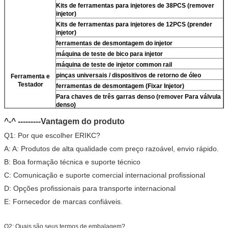
Kits de ferramentas para injetores de 38PCS (remover
injetor)
Kits de ferramentas para injetores de 12PCS (prender
injetor)
ferramentas de desmontagem do injetor
máquina de teste de bico para injetor
máquina de teste de injetor common rail
pinças universais / dispositivos de retorno de óleo
Ferramenta e
Testador
ferramentas de desmontagem (Fixar Injetor)
Para
chaves de três garras denso (remover
Para
válvula
denso)
limpador ultrassônico (limpar sujeira do injetor)
^-^ ---------Vantagem do produto
micrômetro
Q1: Por que escolher ERIKC?
Kits de teste multifuncionais do injetor CR
bancada de teste de injetor common rail (
Para
For
A: A: Produtos de alta qualidade com preço razoável, envio rápido.
BOS/Para denso/Para For Delp/ Para ct piezo)
B: Boa formação técnica e suporte técnico
C: Comunicação e suporte comercial internacional profissional
D: Opções profissionais para transporte internacional
E: Fornecedor de marcas confiáveis.
Q2: Quais são seus termos de embalagem?