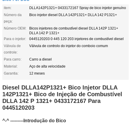
item:
DLLA142P1321+ 0433172167 Spray de bico injetor genuíno
Número da
Bico injetor diesel DLLA 142P1321+ DLLA 142 P1321+
peça:
Número OEM:
Bicos injetores de combustível diesel DLLA 142P 1321+
DLLA 142 P 1321+
Para o injetor:
0445120203 0 445 120 203 injetores de combustível diesel
Válvula de
Válvula de controlo do injetor do comboio comum
controle:
Para carro:
Carro a diesel
Material:
Aço de alta velocidade
Garantia:
12 meses
Diesel DLLA142P1321+ Bico Injetor DLLA
142P1321+ Bico de Injeção de Combustível
DLLA 142 P 1321+ 0433172167 Para
0445120203
^-^ ---------Introdução do Bico