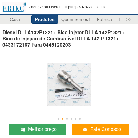
Zhengzhou Liseron Oil pump & Nozzle Co.,Ltd
Casa
Produtos
Quem Somos
Fábrica
>>
Diesel DLLA142P1321+ Bico Injetor DLLA 142P1321+
Bico de Injeção de Combustível DLLA 142 P 1321+
0433172167 Para 0445120203
Melhor preço
Fale Conosco