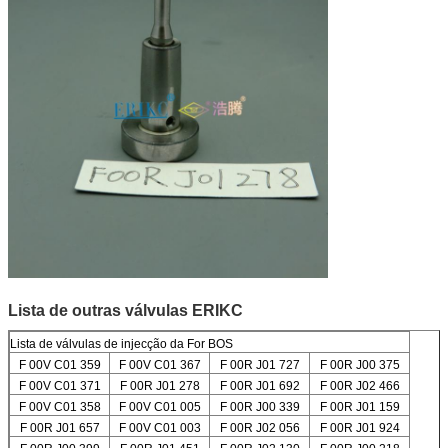
Lista de outras válvulas ERIKC
Lista de válvulas de injecção da For BOS
F 00V C01 359
F 00V C01 367
F 00R J01 727
F 00R J00 375
F 00V C01 371
F 00R J01 278
F 00R J01 692
F 00R J02 466
F 00V C01 358
F 00V C01 005
F 00R J00 339
F 00R J01 159
F 00R J01 657
F 00V C01 003
F 00R J02 056
F 00R J01 924