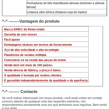
Fechaduras de três mandíbulas densas (remover a válvula
densa)
Limpeza ultra-sônica (limpeza suja do injetor)
micrômetro
^-^ ---------Vantagem do produto
Kit de ensaio multifunção do injetor CR
banco de ensaio do injetor de trilho comum (For BOS denso
· Marca ERIKC do Reino Unido
del/-phi piezo)
· Garantia de seis meses
· Fácil ajuste
· Embalagens neutras em termos de fornecimento
· Aço de alta velocidade e alta tecnologia
· Plataforma de vendas múltipla
· Concentrar-se na venda das peças do motor.
· Vende bem em mais de 100 países.
· Venda directa de fábrica, o preço é baixo.
· A qualidade é testada por muitos clientes.
· É garantido independentemente da qualidade e da aparência.
^-^ --------- Contacto
Se você estiver interessado em nosso produto, você pode entrar em contato
conosco através de qualquer uma das seguintes maneiras, nós
responderemos prontamente uma vez que tenhamos suas inguírias, Bem-vindo
à sua visita.