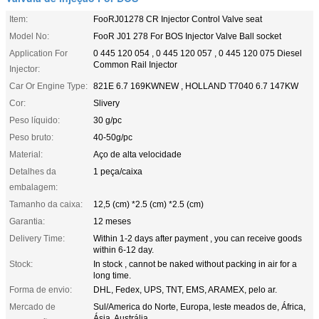
Item:
FooRJ01278 CR Injector Control Valve seat
Model No:
FooR J01 278 For BOS Injector Valve Ball socket
Application For
0 445 120 054 , 0 445 120 057 , 0 445 120 075 Diesel
Common Rail Injector
Injector:
Car Or Engine Type:
821E 6.7 169KWNEW , HOLLAND T7040 6.7 147KW
Cor:
Slivery
Peso líquido:
30 g/pc
Peso bruto:
40-50g/pc
Material:
Aço de alta velocidade
Detalhes da
1 peça/caixa
embalagem:
Tamanho da caixa:
12,5 (cm) *2.5 (cm) *2.5 (cm)
Garantia:
12 meses
Delivery Time:
Within 1-2 days after payment , you can receive goods
within 6-12 day.
Stock:
In stock , cannot be naked without packing in air for a
long time.
Forma de envio:
DHL, Fedex, UPS, TNT, EMS, ARAMEX, pelo ar.
Mercado de
Sul/America do Norte, Europa, leste meados de, África,
Ásia, Austrália.