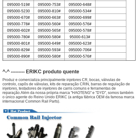
095000-519#
095000-753#
095000-648#
095000-5230
095000-810#
095000-534#
095000-670#
095000-663#
095000-699#
095000-778#
095000-560#
095000-576#
095000-602#
095000-565#
095000-578#
095000-780#
095000-580#
95000-613#
095000-801#
095000-649#
095000-623#
095000-829#
095000-593#
095000-706#
095000-890#
095000-580#
095000-576#
095000-547#
095000-578#
Lista de válvulas de injecção de For Delp
^-^ --------- ERIKC produto quente
9308-621C
9308-618C
9308-622B
9308-618B
Produz e comercializa principalmente injetores CR, bocas, válvulas de
9308-622A
controlo, capôs de válvulas, kits de reparação CRIN, barras de regulação de
injetores, testadores de injetores de carris comuns e ferramentas de
reparação.Além da nossa própria marca "HAOTENG" e "DYD", somos também
o único agente do Reino Unido ERIKC (a antiga fábrica OEM da famosa marca
internacional Common Rail Parts).