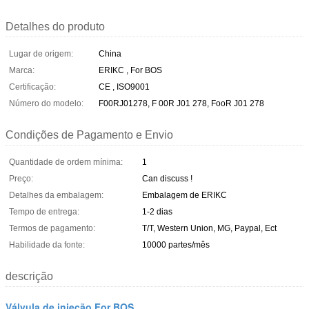
Detalhes do produto
Lugar de origem:
China
Marca:
ERIKC , For BOS
Certificação:
CE , ISO9001
Número do modelo:
F00RJ01278, F 00R J01 278, FooR J01 278
Condições de Pagamento e Envio
Quantidade de ordem mínima:
1
Preço:
Can discuss !
Detalhes da embalagem:
Embalagem de ERIKC
Tempo de entrega:
1-2 dias
Termos de pagamento:
T/T, Western Union, MG, Paypal, Ect
Habilidade da fonte:
10000 partes/mês
descrição
Válvula de injeção For BOS