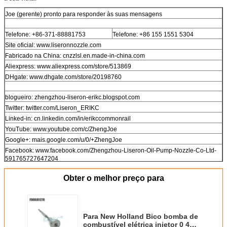
Joe (gerente) pronto para responder às suas mensagens
Telefone: +86-371-88881753
Telefone: +86 155 1551 5304
Site oficial: www.liseronnozzle.com
Fabricado na China: cnzzlsl.en.made-in-china.com
Aliexpress: www.aliexpress.com/store/513869
DHgate: www.dhgate.com/store/20198760
blogueiro: zhengzhou-liseron-erikc.blogspot.com
Twitter: twitter.com/Liseron_ERIKC
Linked-in: cn.linkedin.com/in/erikccommonrail
YouTube: www.youtube.com/c/ZhengJoe
Google+: mais.google.com/u/0/+ZhengJoe
Facebook: www.facebook.com/Zhengzhou-Liseron-Oil-Pump-Nozzle-Co-Ltd-
591765727647204
Obter o melhor preço para
Endereço: n.o 129 Changjiang Rd, Zhengzhou, China, 450000
Para New Holland Bico bomba de
combustível elétrica injetor 0 445