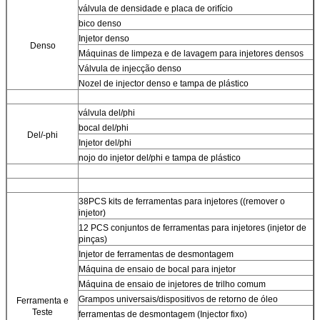
válvula de densidade e placa de orifício
bico denso
Injetor denso
Denso
Máquinas de limpeza e de lavagem para injetores densos
Válvula de injecção denso
Nozel de injector denso e tampa de plástico
válvula del/phi
bocal del/phi
Del/-phi
Injetor del/phi
nojo do injetor del/phi e tampa de plástico
38PCS kits de ferramentas para injetores ((remover o
injetor)
12 PCS conjuntos de ferramentas para injetores (injetor de
pinças)
Injetor de ferramentas de desmontagem
Máquina de ensaio de bocal para injetor
Máquina de ensaio de injetores de trilho comum
Grampos universais/dispositivos de retorno de óleo
Ferramenta e
Teste
ferramentas de desmontagem (Injector fixo)