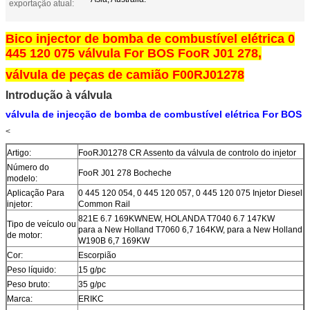
exportação atual:
Bico injector de bomba de combustível elétrica 0
445 120 075 válvula For BOS FooR J01 278,
válvula de peças de camião F00RJ01278
Introdução à válvula
válvula de injecção de bomba de combustível elétrica For BOS
<
Artigo:
FooRJ01278 CR Assento da válvula de controlo do injetor
Número do
FooR J01 278 Bocheche
modelo:
Aplicação Para
0 445 120 054, 0 445 120 057, 0 445 120 075 Injetor Diesel
injetor:
Common Rail
821E 6.7 169KWNEW, HOLANDA T7040 6.7 147KW
Tipo de veículo ou
para a New Holland T7060 6,7 164KW, para a New Holland
de motor:
W190B 6,7 169KW
Cor:
Escorpião
Peso líquido:
15 g/pc
Peso bruto:
35 g/pc
Marca:
ERIKC