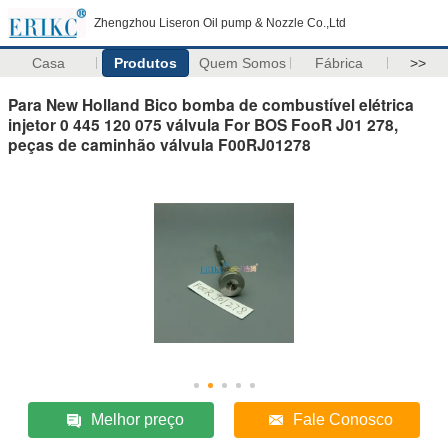
Zhengzhou Liseron Oil pump & Nozzle Co.,Ltd
Casa
Produtos
Quem Somos
Fábrica
>>
Para New Holland Bico bomba de combustível elétrica
injetor 0 445 120 075 válvula For BOS FooR J01 278,
peças de caminhão válvula F00RJ01278
Melhor preço
Fale Conosco