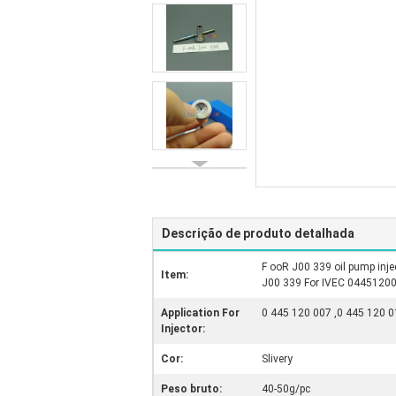
Descrição de produto detalhada
F ooR J00 339 oil pump inje
Item:
J00 339 For IVEC 0445120
Application For
0 445 120 007 ,0 445 120 0
Injector:
Cor:
Slivery
Peso bruto:
40-50g/pc