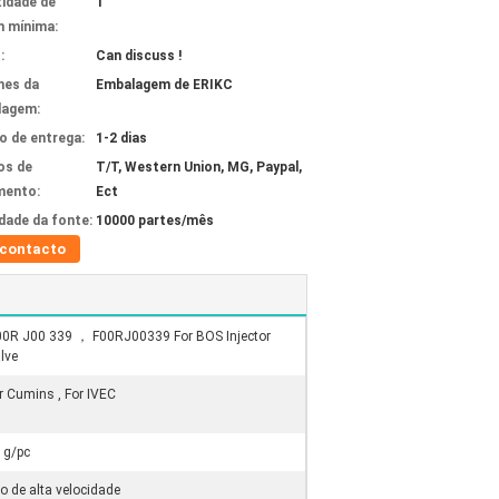
idade de
1
 mínima:
:
Can discuss !
hes da
Embalagem de ERIKC
lagem:
 de entrega:
1-2 dias
os de
T/T, Western Union, MG, Paypal,
mento:
Ect
idade da fonte:
10000 partes/mês
contacto
00R J00 339 ， F00RJ00339 For BOS Injector
lve
r Cumins , For IVEC
 g/pc
o de alta velocidade