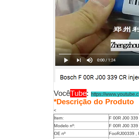
Você
Tube
:
https://www.youtube
*Descrição do Produto
<
Item:
F 00R J00 339 
Modelo nº:
F 00R J00 339 
OE nº
FooRJ00339 , F