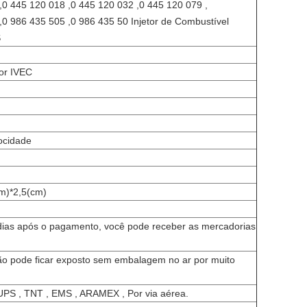
,0 445 120 018 ,0 445 120 032 ,0 445 120 079 ,
,0 986 435 505 ,0 986 435 50 Injetor de Combustível
S
or IVEC
locidade
m)*2,5(cm)
dias após o pagamento, você pode receber as mercadorias
o pode ficar exposto sem embalagem no ar por muito
UPS , TNT , EMS , ARAMEX , Por via aérea.