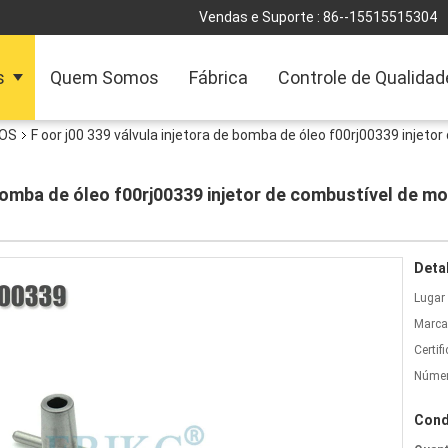
Vendas e Suporte :
86--15515515304
s
Quem Somos
Fábrica
Controle de Qualidad
BOS
F oor j00 339 válvula injetora de bomba de óleo f00rj00339 injetor
 bomba de óleo f00rj00339 injetor de combustível de mot
Deta
Lugar
Marca
Certif
Númer
Cond