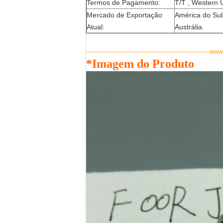
Termos de Pagamento:
T/T , Western U
Mercado de Exportação
América do Sul/
Atual:
Austrália.
--------------------------------------------------------------w
*Imagem do Produto