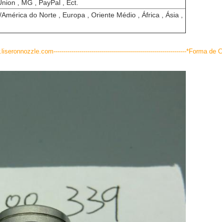
nion , MG , PayPal , Ect.
América do Norte , Europa , Oriente Médio , África , Ásia ,
ww.liseronnozzle.com-------------------------------------------------------------------
*Forma de C