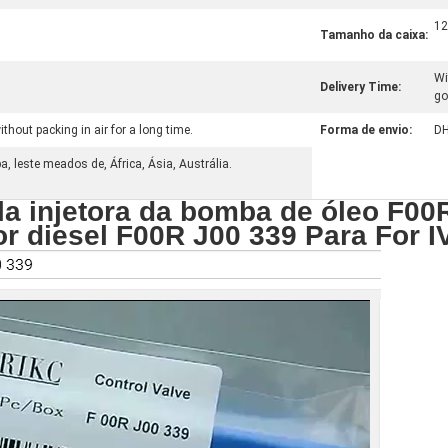
12
Tamanho da caixa:
Wi
Delivery Time:
go
thout packing in air for a long time.
Forma de envio:
DH
, leste meados de, África, Ásia, Austrália.
la injetora da bomba de óleo F00
r diesel F00R J00 339 Para For 