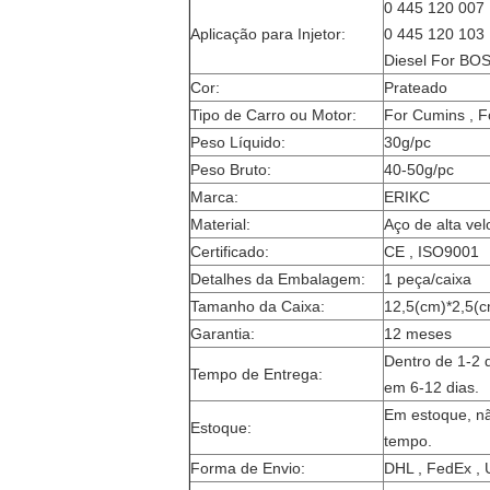
0 445 120 007 
Aplicação para Injetor:
0 445 120 103 
Diesel For BO
Cor:
Prateado
Tipo de Carro ou Motor:
For Cumins , F
Peso Líquido:
30g/pc
Peso Bruto:
40-50g/pc
Marca:
ERIKC
Material:
Aço de alta ve
Certificado:
CE , ISO9001
Detalhes da Embalagem:
1 peça/caixa
Tamanho da Caixa:
12,5(cm)*2,5(c
Garantia:
12 meses
Dentro de 1-2 
Tempo de Entrega:
em 6-12 dias.
Em estoque, nã
Estoque:
tempo.
Forma de Envio:
DHL , FedEx , 