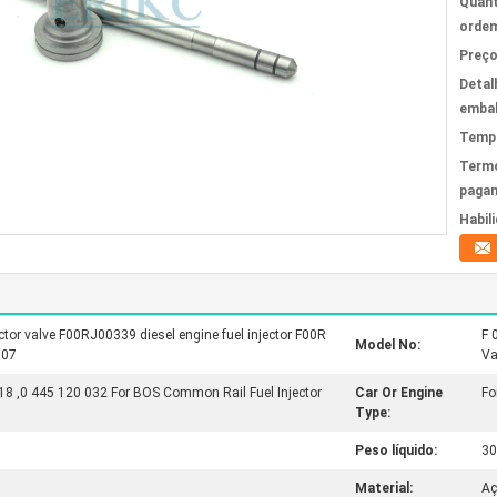
Quant
ordem
Preço
Detal
emba
Tempo
Term
paga
Habil
ctor valve F00RJ00339 diesel engine fuel injector F00R
F 
Model No:
007
Va
18 ,0 445 120 032 For BOS Common Rail Fuel Injector
Car Or Engine
Fo
Type:
Peso líquido:
30
Material:
Aç