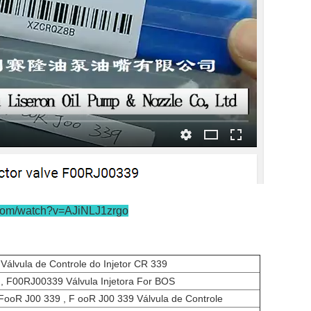
.com/watch?v=AJiNLJ1zrgo
Válvula de Controle do Injetor CR 339
, F00RJ00339 Válvula Injetora For BOS
ooR J00 339 , F ooR J00 339 Válvula de Controle