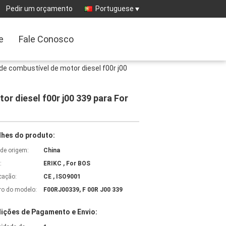
Pedir um orçamento
Portuguese
e
Fale Conosco
 de combustível de motor diesel f00r j00
or diesel f00r j00 339 para For
lhes do produto:
 de origem:
China
:
ERIKC , For BOS
icação:
CE , ISO9001
o do modelo:
F00RJ00339, F 00R J00 339
ições de Pagamento e Envio: