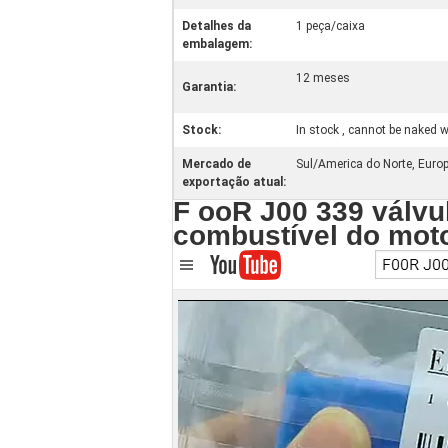
Detalhes da
1 peça/caixa
embalagem:
12 meses
Garantia:
Stock:
In stock , cannot be naked wi
Mercado de
Sul/America do Norte, Europa
exportação atual:
F ooR J00 339 válvu
combustível do moto