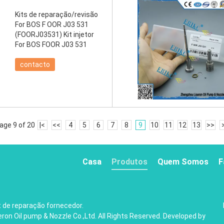
Kits de reparação/revisão
For BOS F OOR J03 531
(FOORJ03531) Kit injetor
For BOS FOOR J03 531
contacto
age 9 of 20
|<
<<
4
5
6
7
8
9
10
11
12
13
>>
Casa
Produtos
Quem Somos
F
t de reparação fornecedor.
on Oil pump & Nozzle Co.,Ltd. All Rights Reserved. Developed by