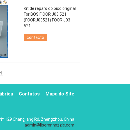
Kit de reparo do bico original
For BOS F OOR J03 521
(FOORJ03521) FOOR J03
521
contacto
>|
ábrica
Contatos
Mapa do Site
Nº 129 Changjiang Rd, Zhengzhou, China
admin@liseronnozzle.com