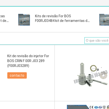
cas
Kits de revisão For BOS
t de
F00RJ03484 kit de ferramentas de
reparo de carro F 00R J03 484 F00R
 00V
J03 484 injetor 0445120123
es
DSLA140P1723
Kit de revisão do injetor For
BOS CRIN F 00R J03 289
(F00RJ03289)
contacto