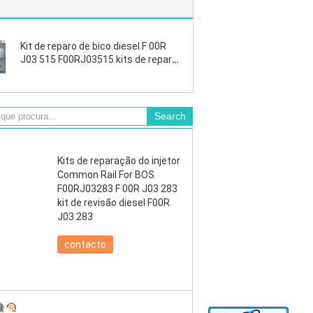
Kit de reparo de bico diesel F 00R
J03 515 F00RJ03515 kits de reparo
de bico diesel F00R J03 515
Injiector 0445120289
Kits de reparação do injetor
Common Rail For BOS
F00RJ03283 F 00R J03 283
kit de revisão diesel F00R
J03 283
contacto