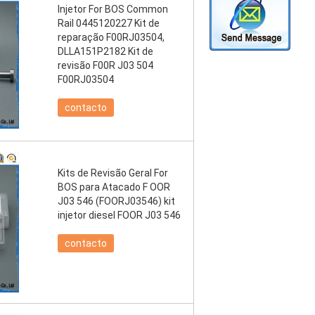
Injetor For BOS Common
Rail 0445120227 Kit de
reparação F00RJ03504,
DLLA151P2182 Kit de
revisão F00R J03 504
F00RJ03504
contacto
Kits de Revisão Geral For
BOS para Atacado F OOR
J03 546 (FOORJ03546) kit
injetor diesel FOOR J03 546
contacto