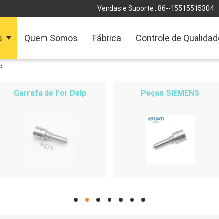
Vendas e Suporte :
86--15515515304
s
Quem Somos
Fábrica
Controle de Qualidad
o
Garrafa de For Delp
Peças SIEMENS
hd
hd
hd
hd
hd
hd
hd