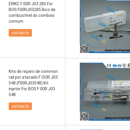
ERIKC F 00R J03 285 For
BOS F00RJ03285 Bico de
combustível do comboio
comum
contacto
Kits de reparo de common
rail por atacado F OOR J03
548 (F00RJ03548) Kit
injetor For BOS F 00R J03
548
contacto