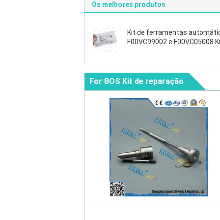
Os melhores produtos
Kit de ferramentas automáti
F00VC99002 e F00VC05008 Ki
reparação de injetores de
combustível F 00V C99 002 F
C05 008 para injecção de box
For BOS Kit de reparação