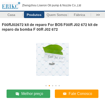
Zhengzhou Liseron Oil pump & Nozzle Co.,Ltd
Casa
Produtos
Quem Somos
Fábrica
>>
F00RJ02672 kit de reparo For BOS F00R J02 672 kit de
reparo da bomba F 00R J02 672
Melhor preço
Fale Conosco