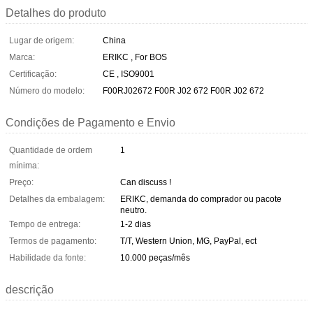
Detalhes do produto
Lugar de origem:
China
Marca:
ERIKC , For BOS
Certificação:
CE , ISO9001
Número do modelo:
F00RJ02672 F00R J02 672 F00R J02 672
Condições de Pagamento e Envio
Quantidade de ordem
1
mínima:
Preço:
Can discuss !
Detalhes da embalagem:
ERIKC, demanda do comprador ou pacote
neutro.
Tempo de entrega:
1-2 dias
Termos de pagamento:
T/T, Western Union, MG, PayPal, ect
Habilidade da fonte:
10.000 peças/mês
descrição