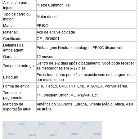
Aplicação para
Injetor Common Rail
injetor:
Tipo de carro ou
Motor diesel
motor:
Marca:
ERIKC
Material:
Aço de alta velocidade
Certificado:
CE , ISO9001
Detalhes da
Embalagem Neutra, embalagem ERIKC disponível
embalagem:
Garantia:
12 meses
Dentro de 1-2 dias após o pagamento, você pode receber
Tempo de entrega:
as mercadorias em 6-12 dias.
Em estoque, não pode ficar exposto sem embalagem no ar
Estoque:
por muito tempo.
Forma de envio:
DHL, FedEx, UPS, TNT, EMS, ARAMEX, Por via aérea.
Termos de
T/T, Western Union, MG, PayPal, Ect.
pagamento:
Mercado de
América do Sul/Norte, Europa, Oriente Médio, África, Ásia,
exportação atual:
Austrália.