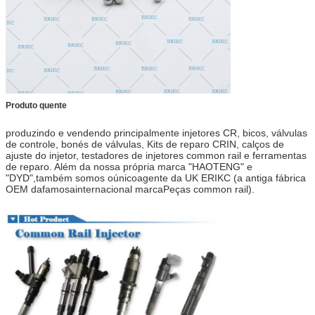
Produto quente
produzindo e vendendo principalmente injetores CR, bicos, válvulas
de controle, bonés de válvulas
,
Kits de reparo CRIN, calços de
ajuste do injetor, testadores de injetores common rail e ferramentas
de reparo.
Além da nossa própria marca "HAOTENG" e
"DYD",
também somos o
único
agente da UK ERIKC
(
a antiga fábrica
OEM da
f
amosa
i
nternacional marca
Peças common rail
).