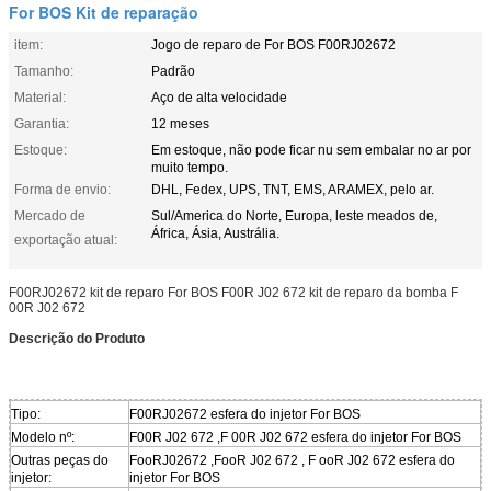
For BOS Kit de reparação
item:
Jogo de reparo de For BOS F00RJ02672
Tamanho:
Padrão
Material:
Aço de alta velocidade
Garantia:
12 meses
Estoque:
Em estoque, não pode ficar nu sem embalar no ar por
muito tempo.
Forma de envio:
DHL, Fedex, UPS, TNT, EMS, ARAMEX, pelo ar.
Mercado de
Sul/America do Norte, Europa, leste meados de,
África, Ásia, Austrália.
exportação atual:
F00RJ02672 kit de reparo For BOS F00R J02 672 kit de reparo da bomba F
00R J02 672
Descrição do Produto
Tipo:
F00RJ02672 esfera do injetor For BOS
Modelo nº:
F00R J02 672 ,F 00R J02 672 esfera do injetor For BOS
Outras peças do
FooRJ02672 ,FooR J02 672 , F ooR J02 672 esfera do
injetor:
injetor For BOS