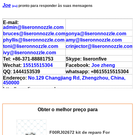
Joe
pronto para responder às suas mensagens
(eu)
E-mail:
admin
@liseronnozzle.com
bruces
@liseronnozzle.com
s
onya
@liseronnozzle
.com
phyllis
@liseronnozzle.com
amy
@liseronnozzle
.com
toni
@liseronnozzle.com
crinjector
@liseronnozzle
.com
ivy
@liseronnozzle.com
Tel: +86-371-88881753
Skype: liseronfive
Wechat:
15515515304
Facebook:
Joe zheng
QQ: 1444153539
whatsapp: +8615515515304
Endereço:
No.129 Changjiang Rd, Zhengzhou, China,
450000
http://www.liseronnozzle.com
http://zzlsl.en.aliba.com
http://cnzzlsl.en.made-in-china.com
Obter o melhor preço para
F00RJ02672 kit de reparo For