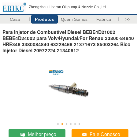
Zhengzhou Liseron Oil pump & Nozzle Co.,Ltd
Casa
Produtos
Quem Somos
Fábrica
>>
Para Injetor de Combustível Diesel BEBE4D21002
BEBE4D24002 para Volv/Hyundai/For Renau 33800-84840
HRE348 3380084840 63229468 21371673 85003264 Bico
Injetor Diesel 20972224 21340612
Melhor preço
Fale Conosco