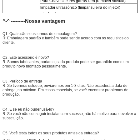
Para
Chaves de três garras Den (remover válvula)
limpador ultrassônico (limpar sujeira do injetor)
micrômetro
^-^ ---------Nossa vantagem
Kits de teste multifuncionais do injetor CR
Bancada de teste de injetor Common Rail
(
Para
bos/den/del/c-t piezo)
Q1. Quais são seus termos de embalagem?
R: Embalagem padrão e também pode ser de acordo com os requisitos do
cliente.
Q2. Este acessório é novo?
R: Somos fabricantes, portanto, cada produto pode ser garantido como um
produto novo montado pessoalmente.
Q3. Período de entrega
R: Se tivermos estoque, enviaremos em 1-3 dias. Não excederá a data de
entrega, no máximo. Em casos especiais, se você encontrar problemas de
produção.
Q4. E se eu não puder usá-lo?
R: Se você não conseguir instalar com sucesso, não há motivo para devolver a
substituição.
Q5. Você testa todos os seus produtos antes da entrega?