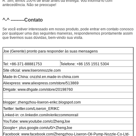
R: Sim, temos 100% de teste antes da entrega. Vou informá-lo com
antecedência. Não se preocupe!
^-^ ---------Contato
Se você estiver interessado em nosso produto, pode entrar em contato conosco
por qualquer uma das seguintes maneiras, responderemos prontamente assim
que tivermos suas dúvidas, bem-vindo sua visita.
Joe (Gerente) pronto para responder às suas mensagens
Tel: +86-371-88881753
Telefone: +86 155 1551 5304
Site oficial: www.liseronnozzle.com
Made-In-China: cnzzlsl.en.made-in-china.com
Aliexpress: www.aliexpress.com/store/513869
DHgate: www.dhgate.com/store/20198760
blogger: zhengzhou-liseron-erikc.blogspot.com
Twitter: twitter.com/Liseron_ERIKC
Linked-in: cn.linkedin.com/in/erikccommonrail
YouTube: www.youtube.com/c/ZhengJoe
Google+: plus.google.com/u/0/+ZhengJoe
Facebook: www.facebook.com/Zhengzhou-Liseron-Oil-Pump-Nozzle-Co-Ltd-