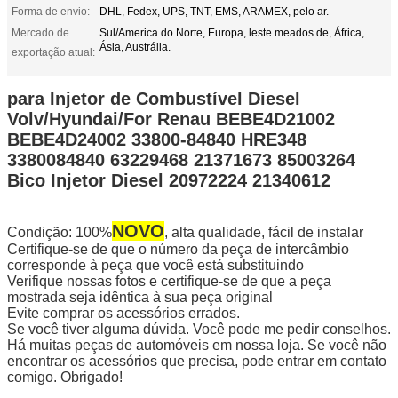
Forma de envio:
DHL, Fedex, UPS, TNT, EMS, ARAMEX, pelo ar.
Mercado de
Sul/America do Norte, Europa, leste meados de, África,
Ásia, Austrália.
exportação atual:
para Injetor de Combustível Diesel
Volv/Hyundai/For Renau BEBE4D21002
BEBE4D24002 33800-84840 HRE348
3380084840 63229468 21371673 85003264
Bico Injetor Diesel 20972224 21340612
NOVO
Condição: 100%
, alta qualidade, fácil de instalar
Certifique-se de que o número da peça de intercâmbio
corresponde à peça que você está substituindo
Verifique nossas fotos e certifique-se de que a peça
mostrada seja idêntica à sua peça original
Evite comprar os acessórios errados.
Se você tiver alguma dúvida. Você pode me pedir conselhos.
Há muitas peças de automóveis em nossa loja. Se você não
encontrar os acessórios que precisa, pode entrar em contato
comigo. Obrigado!