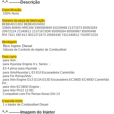
^-^ ---------
Descrição
Especificação
:
100% Novo
Número da peça de fabricação
:
BEBE4D21002 BEBE4D24002
33800-84840 HRE348 3380084840 63229468 21371673 85003264
20972224 21340612 21371673DR 85009264 85000987 85000498
RVI 7421 340 612 9021371673 20584346 7421340612 7420972224
Montagem
:
Bico Injetor Diesel
Válvula de Controle do Injetor de Combustível
Para carro
:
para Volv ;
para Hyundai Engine H L Series ；
E3 4 pinos para Hyundai ；
para Volv/Hyundai L E3 EUI Escavadeira Caminhão
para For Renau/Volv ;
para Volv Engine D13 D13A D13D Escavadeira EC380D EC480D Caminhão
FH ;
para Volv EC380D Engine ;
para Volv FH12 12.8D,
Compatível com For Renau Kerax DXi 13
O pacote inclui
:
1 x Injetor de Combustível Diesel
^-^ ---------Imagem do Injetor