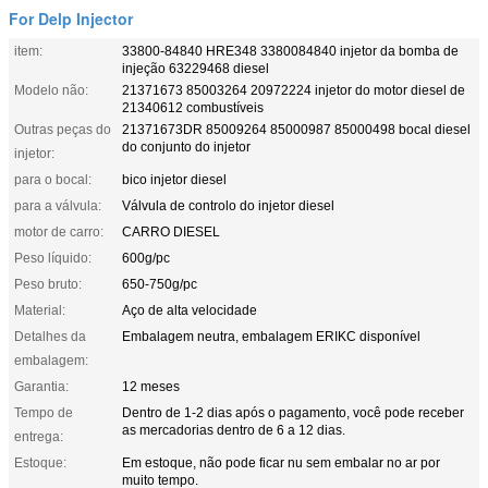
For Delp Injector
item:
33800-84840 HRE348 3380084840 injetor da bomba de
injeção 63229468 diesel
Modelo não:
21371673 85003264 20972224 injetor do motor diesel de
21340612 combustíveis
Outras peças do
21371673DR 85009264 85000987 85000498 bocal diesel
do conjunto do injetor
injetor:
para o bocal:
bico injetor diesel
para a válvula:
Válvula de controlo do injetor diesel
motor de carro:
CARRO DIESEL
Peso líquido:
600g/pc
Peso bruto:
650-750g/pc
Material:
Aço de alta velocidade
Detalhes da
Embalagem neutra, embalagem ERIKC disponível
embalagem:
Garantia:
12 meses
Tempo de
Dentro de 1-2 dias após o pagamento, você pode receber
as mercadorias dentro de 6 a 12 dias.
entrega:
Estoque:
Em estoque, não pode ficar nu sem embalar no ar por
muito tempo.