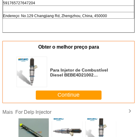
591765727647204
Endereço: No.129 Changjiang Rd, Zhengzhou, China, 450000
Obter o melhor preço para
Para Injetor de Combustível
Diesel BEBE4D21002
BEBE4D24002 para
Volv/Hyundai/For Renau 33800-
84840 HRE348 3380084840
Continue
63229468 21371673 85003264
Bico Injetor Diesel 20972224
21340612
For Delp Injector
Mais