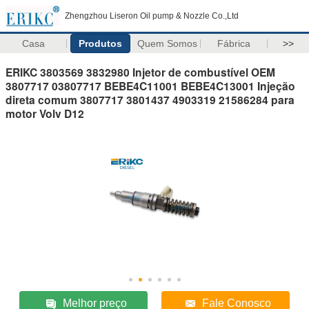
Zhengzhou Liseron Oil pump & Nozzle Co.,Ltd
Casa
Produtos
Quem Somos
Fábrica
>>
ERIKC 3803569 3832980 Injetor de combustível OEM
3807717 03807717 BEBE4C11001 BEBE4C13001 Injeção
direta comum 3807717 3801437 4903319 21586284 para
motor Volv D12
Melhor preço
Fale Conosco