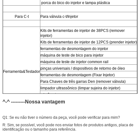
porca do bico do injetor e tampa plástica
Para
C-t
Para
válvula c-t/Injetor
Kits de ferramentas de injetor de 38PCS (remover
injetor)
Kits de ferramentas de injetor de 12PCS (prender injetor)
ferramentas de desmontagem do injetor
máquina de teste de bico para injetor
máquina de teste de injetor common rail
pinças universais / dispositivos de retorno de óleo
Ferramenta&Testador
ferramentas de desmontagem (Fixar Injetor)
Para
Chaves de três garras Den (remover válvula)
limpador ultrassônico (limpar sujeira do injetor)
micrômetro
^-^ ---------Nossa vantagem
Kits de teste multifuncionais do injetor CR
Bancada de teste de injetor Common Rail
(
Para
bos/den/del/c-t piezo)
Q1: Se eu não tiver o número da peça, você pode verificar para mim?
R: Sim, se possível, você pode nos enviar fotos de produtos antigos, placa de
identificação ou o tamanho para referência.