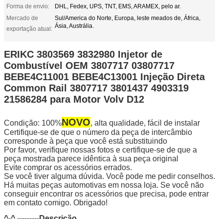
Forma de envio:
DHL, Fedex, UPS, TNT, EMS, ARAMEX, pelo ar.
Mercado de
Sul/America do Norte, Europa, leste meados de, África,
Ásia, Austrália.
exportação atual:
ERIKC 3803569 3832980 Injetor de
Combustível OEM 3807717 03807717
BEBE4C11001 BEBE4C13001 Injeção Direta
Common Rail 3807717 3801437 4903319
21586284 para Motor Volv D12
NOVO
Condição: 100%
, alta qualidade, fácil de instalar
Certifique-se de que o número da peça de intercâmbio
corresponde à peça que você está substituindo
Por favor, verifique nossas fotos e certifique-se de que a
peça mostrada parece idêntica à sua peça original
Evite comprar os acessórios errados.
Se você tiver alguma dúvida. Você pode me pedir conselhos.
Há muitas peças automotivas em nossa loja. Se você não
conseguir encontrar os acessórios que precisa, pode entrar
em contato comigo. Obrigado!
^-^ ---------
Descrição