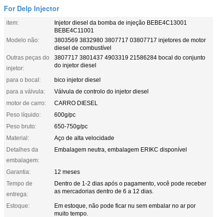
For Delp Injector
item:
Injetor diesel da bomba de injeção BEBE4C13001
BEBE4C11001
Modelo não:
3803569 3832980 3807717 03807717 injetores de motor
diesel de combustível
Outras peças do
3807717 3801437 4903319 21586284 bocal do conjunto
do injetor diesel
injetor:
para o bocal:
bico injetor diesel
para a válvula:
Válvula de controlo do injetor diesel
motor de carro:
CARRO DIESEL
Peso líquido:
600g/pc
Peso bruto:
650-750g/pc
Material:
Aço de alta velocidade
Detalhes da
Embalagem neutra, embalagem ERIKC disponível
embalagem:
Garantia:
12 meses
Tempo de
Dentro de 1-2 dias após o pagamento, você pode receber
as mercadorias dentro de 6 a 12 dias.
entrega:
Estoque:
Em estoque, não pode ficar nu sem embalar no ar por
muito tempo.