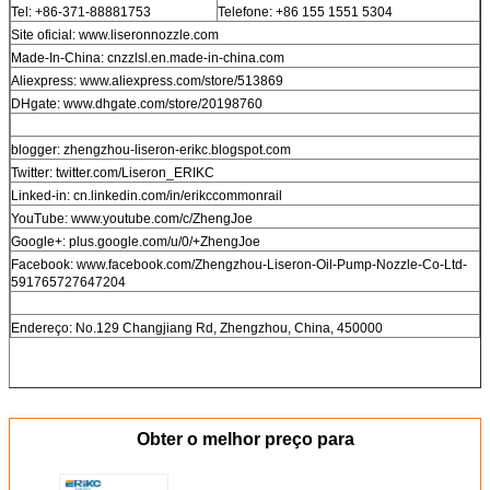
Tel: +86-371-88881753
Telefone: +86 155 1551 5304
Site oficial: www.liseronnozzle.com
Made-In-China: cnzzlsl.en.made-in-china.com
Aliexpress: www.aliexpress.com/store/513869
DHgate: www.dhgate.com/store/20198760
blogger: zhengzhou-liseron-erikc.blogspot.com
Twitter: twitter.com/Liseron_ERIKC
Linked-in: cn.linkedin.com/in/erikccommonrail
YouTube: www.youtube.com/c/ZhengJoe
Google+: plus.google.com/u/0/+ZhengJoe
Facebook: www.facebook.com/Zhengzhou-Liseron-Oil-Pump-Nozzle-Co-Ltd-
591765727647204
Endereço: No.129 Changjiang Rd, Zhengzhou, China, 450000
Obter o melhor preço para