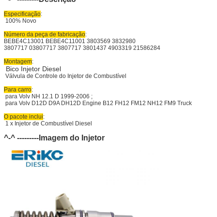
Especificação
:
100% Novo
Número da peça de fabricação
:
BEBE4C13001 BEBE4C11001 3803569 3832980
3807717 03807717 3807717 3801437 4903319 21586284
Montagem
:
Bico Injetor Diesel
Válvula de Controle do Injetor de Combustível
Para carro
:
para Volv NH 12.1 D 1999-2006 ;
para Volv D12D D9A DH12D Engine B12 FH12 FM12 NH12 FM9 Truck
O pacote inclui
:
1 x Injetor de Combustível Diesel
^-^ ---------Imagem do Injetor