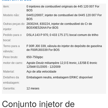
item:
0 injetores de combustível originais de 445 120 007 For
BOS
Modelo não:
0445120007, injetor de combustível de 0445 120 007 For
BOS
Outras peças do
2830244, 830224, injetor de combustível do Cr de
BG5X9E526AA For BOS
injetor:
Pedido para o
DSLA 143 P 970, 0 433 175 271 bocal comum do trilho
bocal:
Terno para a
F 00R J00 339, válvula do injetor do depósito de gasolina
de F00RJ00339 For BOS
válvula::
Peso bruto:
650-750g/pc
motor de carro:
Agrale-Deutz miliampère 12,0 E-tronic, LE/SB E-tronic
125kW 01/2005 - 12/2009
Material:
Aço de alta velocidade
Detalhes da
Embalagem neutra, embalagem ERIKC disponível
embalagem:
Garantia:
12 meses
Conjunto injetor de