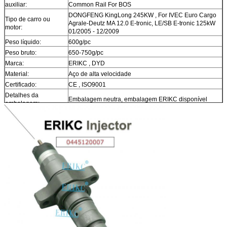
auxiliar:
Common Rail For BOS
DONGFENG KingLong 245KW , For IVEC Euro Cargo
Tipo de carro ou
Agrale-Deutz MA 12.0 E-tronic, LE/SB E-tronic 125kW
motor:
01/2005 - 12/2009
Peso líquido:
600g/pc
Peso bruto:
650-750g/pc
Marca:
ERIKC , DYD
Material:
Aço de alta velocidade
Certificado:
CE , ISO9001
Detalhes da
Embalagem neutra, embalagem ERIKC disponível
embalagem:
Garantia:
12 meses
Prazo de entrega /
Dentro de 1-2 dias após o pagamento, você pode
Tempo de entrega:
receber as mercadorias em 6-12 dias.
Em estoque, não pode ficar exposto sem embalagem
Estoque:
no ar por muito tempo.
Forma de envio:
DHL, FedEx, UPS, TNT, EMS, ARAMEX, Por via aérea.
Termos de
T/T, Western Union, MG, PayPal, Ect.
pagamento:
Mercado de
América do Sul/América do Norte, Europa, Oriente
exportação atual:
Médio, África, Ásia, Austrália.