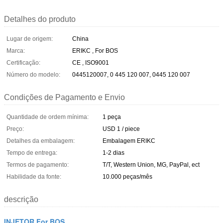
Detalhes do produto
Lugar de origem:
China
Marca:
ERIKC , For BOS
Certificação:
CE , ISO9001
Número do modelo:
0445120007, 0 445 120 007, 0445 120 007
Condições de Pagamento e Envio
Quantidade de ordem mínima:
1 peça
Preço:
USD 1 / piece
Detalhes da embalagem:
Embalagem ERIKC
Tempo de entrega:
1-2 dias
Termos de pagamento:
T/T, Western Union, MG, PayPal, ect
Habilidade da fonte:
10.000 peças/mês
descrição
INJETOR For BOS