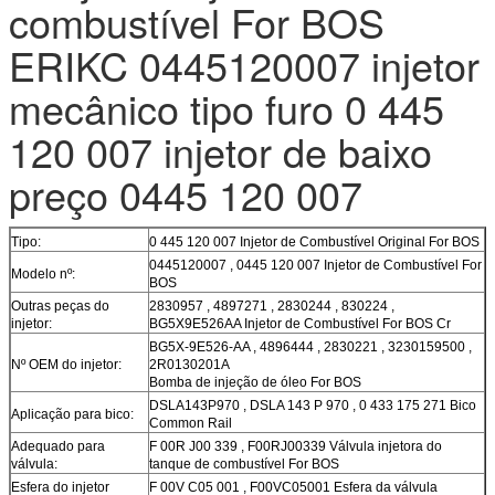
combustível For BOS
ERIKC 0445120007 injetor
mecânico tipo furo 0 445
120 007 injetor de baixo
preço 0445 120 007
Tipo:
0 445 120 007 Injetor de Combustível Original For BOS
0445120007 , 0445 120 007 Injetor de Combustível For
Modelo nº:
BOS
Outras peças do
2830957 , 4897271 , 2830244 , 830224 ,
injetor:
BG5X9E526AA Injetor de Combustível For BOS Cr
BG5X-9E526-AA , 4896444 , 2830221 , 3230159500 ,
Nº OEM do injetor:
2R0130201A
Bomba de injeção de óleo For BOS
DSLA143P970 , DSLA 143 P 970 , 0 433 175 271 Bico
Aplicação para bico:
Common Rail
Adequado para
F 00R J00 339 , F00RJ00339 Válvula injetora do
válvula:
tanque de combustível For BOS
Esfera do injetor
F 00V C05 001 , F00VC05001 Esfera da válvula