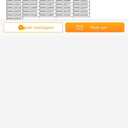
Enviar mensagem
Pedir um
orçamento
Joe (Gerente) pronto para responder às suas mensagens
aliba: erikccommonrail.en.aliba.com
Tel: +86-371-88881753
Telefone: +86 155 1551 5304
Site oficial: www.liseronnozzle.com
Made-In-China: cnzzlsl.en.made-in-china.com
aliba: erikccommonrail.en.aliba.com
DHgate: www.dhgate.com/store/20198760
blogger: zhengzhou-liseron-erikc.blogspot.com
Twitter: twitter.com/Liseron_ERIKC
Linked-in: cn.linkedin.com/in/erikccommonrail
YouTube: www.youtube.com/c/ZhengJoe
Google+: plus.google.com/u/0/+ZhengJoe
Facebook: www.facebook.com/Zhengzhou-Liseron-Oil-Pump-Nozzle-Co-Ltd-
591765727647204