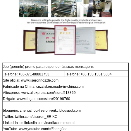
Joe (gerente) pronto para responder às suas mensagens
Telefone: +86-371-88881753
Telefone: +86 155 1551 5304
Site oficial: www.liseronnozzle.com
Fabricado na China: cnzzlsl.en.made-in-china.com
Aliexpress: www.aliexpress.com/store/513869
DHgate: www.dhgate.com/store/20198760
blogueiro: zhengzhou-liseron-erikc.blogspot.com
Twitter: twitter.com/Liseron_ERIKC
Linked-in: cn.linkedin.com/in/erikccommonrail
YouTube: www.youtube.com/c/ZhengJoe