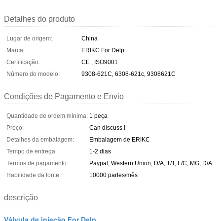
Detalhes do produto
Lugar de origem:
China
Marca:
ERIKC For Delp
Certificação:
CE , ISO9001
Número do modelo:
9308-621C, 6308-621c, 9308621C
Condições de Pagamento e Envio
Quantidade de ordem mínima:
1 peça
Preço:
Can discuss !
Detalhes da embalagem:
Embalagem de ERIKC
Tempo de entrega:
1-2 dias
Termos de pagamento:
Paypal, Western Union, D/A, T/T, L/C, MG, D/A
Habilidade da fonte:
10000 partes/mês
descrição
Válvula de injeção For Delp