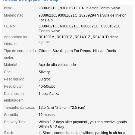
Item:
9308-621C , 9308 621C CR Injector Control valve
Modelo não:
9308621C, 9308Z621C, 28239294 Válvula de injetor
For Delp
OE No:
6308-621C , 6308 621C , 6308621C , 6308z621C
Control valve
Application for
R01001A , R01001Z , R01401Z , R04101D diesel
injector
injector:
Tipo do carro ou do
Citroen, Suzuki, para For Renau, Nissan, Dacia
motor:
Material:
Aço de alta velocidade
Cor:
Slivery
Peso líquido:
30 g/pc
Peso bruto:
40-50g/pc
Detalhes da
1 peça/caixa
embalagem:
Tamanho da caixa:
12,5 (cm) *2.5 (cm) *2.5 (cm)
Garantia:
12 meses
Delivery Time:
Within 1-2 days after payment , you can receive goods
Within 6-12 day
Stock:
In Stock , cannot be naked without packing in air for a