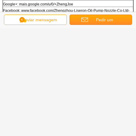
Google+: mais.google.com/u/0/+ZhengJoe
Facebook: www.facebook.com/Zhengzhou-Liseron-Oil-Pump-Nozzle-Co-Ltd-
591765727647204
Enviar mensagem
Pedir um
Endereço: n.o 129 Changjiang Rd, Zhengzhou, China, 450000
orçamento
Obter o melhor preço para
ERIKE For Delp 9308 621c Válvula
de motor a diesel 9308-621C
Válvula de controlo original de
automóveis 9308621C para
injetores EJBR05301D
Continue
Válvula de injeção For Delp
Mais