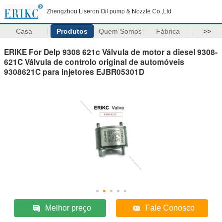
Zhengzhou Liseron Oil pump & Nozzle Co.,Ltd
Casa
Produtos
Quem Somos
Fábrica
>>
ERIKE For Delp 9308 621c Válvula de motor a diesel 9308-
621C Válvula de controlo original de automóveis
9308621C para injetores EJBR05301D
Melhor preço
Fale Conosco