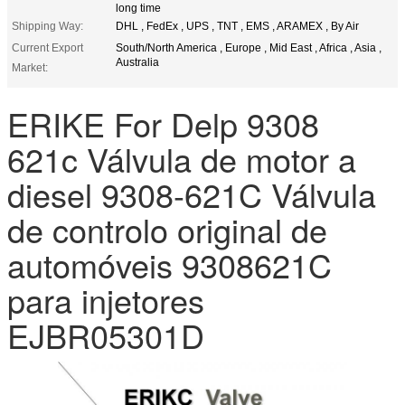
long time
Shipping Way:
DHL , FedEx , UPS , TNT , EMS , ARAMEX , By Air
Current Export
South/North America , Europe , Mid East , Africa , Asia ,
Australia
Market:
ERIKE For Delp 9308
621c Válvula de motor a
diesel 9308-621C Válvula
de controlo original de
automóveis 9308621C
para injetores
EJBR05301D